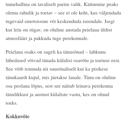
tumehallina on tavaliselt parim valik. Käitumine peaks
olema rahulik ja toetav – see ei ole koht, kus väljendada
tugevaid emotsioone või keskenduda iseendale. Isegi
kui lein on sügav, on oluline austada peielaua üldist
atmosfääri ja pakkuda tuge perekonnale.
Peielaua osaks on sageli ka tänusõnad – lahkunu
lähedased võivad tänada külalisi osavõtu ja toetuse eest.
See võib toimuda nii suusõnaliselt kui ka pisikese
tänukaardi kujul, mis jäetakse lauale. Tänu on oluline
osa peolaua lõpus, sest see näitab leinava perekonna
tänulikkust ja austust külaliste vastu, kes on olnud
toeks.
Kokkuvõte