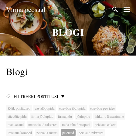
Virma peosaal
BLOGI
Blogi
FILTREERI POSTITUSI
Kõik postitused
aastalõpupidu
ettevõtte jõulupidu
ettevõtte peo idee
ettevõtte pidu
firma jõulupidu
firmapidu
jõulupidu
lahkunu ärasaatmine
matuselaud
matuselaud rakveres
mida teha firmapeol
peielaua etikett
Peielaua kombed
peielaua riietus
peielaud
peielaud rakveres