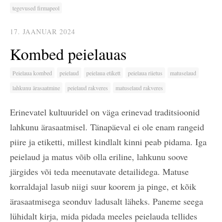
tegevused firmapeol
17. JAANUAR 2024
Kombed peielauas
Peielaua kombed
peielaud
peielaua etikett
peielaua riietus
matuselaud
lahkunu ärasaatmine
peielaud rakveres
matuselaud rakveres
Erinevatel kultuuridel on väga erinevad traditsioonid
lahkunu ärasaatmisel. Tänapäeval ei ole enam rangeid
piire ja etiketti, millest kindlalt kinni peab pidama. Iga
peielaud ja matus võib olla eriline, lahkunu soove
järgides või teda meenutavate detailidega. Matuse
korraldajal lasub niigi suur koorem ja pinge, et kõik
ärasaatmisega seonduv ladusalt läheks. Paneme seega
lühidalt kirja, mida pidada meeles peielauda tellides