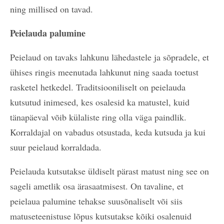
ning millised on tavad.
Peielauda palumine
Peielaud on tavaks lahkunu lähedastele ja sõpradele, et
ühises ringis meenutada lahkunut ning saada toetust
rasketel hetkedel. Traditsiooniliselt on peielauda
kutsutud inimesed, kes osalesid ka matustel, kuid
tänapäeval võib külaliste ring olla väga paindlik.
Korraldajal on vabadus otsustada, keda kutsuda ja kui
suur peielaud korraldada.
Peielauda kutsutakse üldiselt pärast matust ning see on
sageli ametlik osa ärasaatmisest. On tavaline, et
peielaua palumine tehakse suusõnaliselt või siis
matuseteenistuse lõpus kutsutakse kõiki osalenuid