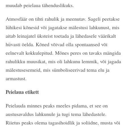
muudab peielaua tähenduslikuks.
Atmosfäär on tihti rahulik ja meenutav. Sageli peetakse
lühikesi kõnesid või jagatakse mälestusi lahkunust, mis
aitab leinajatel üksteist toetada ja lähedasele väärikalt
hüvasti öelda. Kõned võivad olla spontaansed või
eelnevalt kokkulepitud. Mõnes peres on tavaks mängida
rahulikku muusikat, mis oli lahkunu lemmik, või jagada
mälestusesemeid, mis sümboliseerivad tema elu ja
armastust.
Peielaua etikett
Peielauda minnes peaks meeles pidama, et see on
austusavaldus lahkunule ja tugi tema lähedastele.
Riietus peaks olema tagasihoidlik ja soliidne, musta või