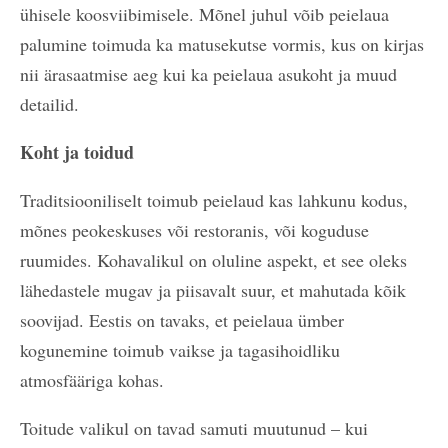
ühisele koosviibimisele. Mõnel juhul võib peielaua
palumine toimuda ka matusekutse vormis, kus on kirjas
nii ärasaatmise aeg kui ka peielaua asukoht ja muud
detailid.
Koht ja toidud
Traditsiooniliselt toimub peielaud kas lahkunu kodus,
mõnes peokeskuses või restoranis, või koguduse
ruumides. Kohavalikul on oluline aspekt, et see oleks
lähedastele mugav ja piisavalt suur, et mahutada kõik
soovijad. Eestis on tavaks, et peielaua ümber
kogunemine toimub vaikse ja tagasihoidliku
atmosfääriga kohas.
Toitude valikul on tavad samuti muutunud – kui