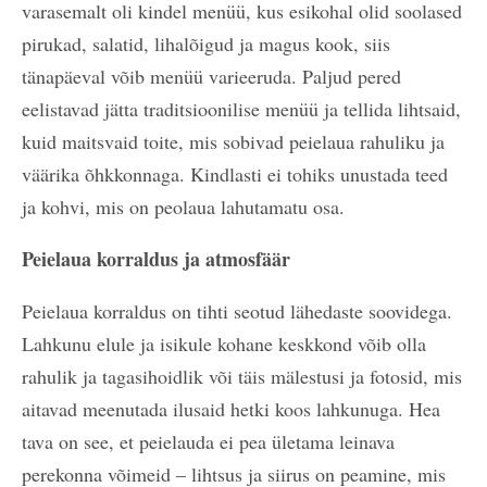
varasemalt oli kindel menüü, kus esikohal olid soolased
pirukad, salatid, lihalõigud ja magus kook, siis
tänapäeval võib menüü varieeruda. Paljud pered
eelistavad jätta traditsioonilise menüü ja tellida lihtsaid,
kuid maitsvaid toite, mis sobivad peielaua rahuliku ja
väärika õhkkonnaga. Kindlasti ei tohiks unustada teed
ja kohvi, mis on peolaua lahutamatu osa.
Peielaua korraldus ja atmosfäär
Peielaua korraldus on tihti seotud lähedaste soovidega.
Lahkunu elule ja isikule kohane keskkond võib olla
rahulik ja tagasihoidlik või täis mälestusi ja fotosid, mis
aitavad meenutada ilusaid hetki koos lahkunuga. Hea
tava on see, et peielauda ei pea ületama leinava
perekonna võimeid – lihtsus ja siirus on peamine, mis