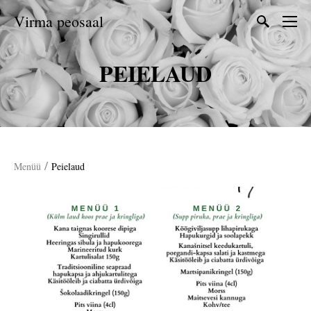
Virma peosaal
PEIELAUD
/
Menüü
Peielaud