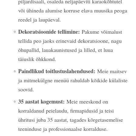
piljardisaali, osaleda neljapäeviti karaokõhtutel
või ühineda alumise korruse elava muusika peoga
reedel ja laupäeval.
Dekoratsioonide tellimine:
Pakume võimalust
tellida peo jaoks erinevaid dekoratsioone, nagu
õhupallid, lauakaunistused ja lilled, et luua
täiuslik õhkkond.
Paindlikud toitlustuslahendused:
Meie maitsev
ja mitmekülgne menüü rahuldab kõikide külaliste
soovid.
35 aastat kogemust:
Meie meeskond on
korraldanud peielaudu, firmapidusid ja teisi
ühritusi juba 35 aastat, tagades kõrgetasemelise
teeninduse ja professionaalse korralduse.