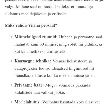
valgusküllane saal on loodud selleks, et muuta iga
südamus meeldejäävaks ja eriliseks.
Miks valida Virma peosaal?
Mitmekülgsed ruumid:
Hubane ja privaatne saal
mahutab kuni 60 inimest ning sobib nii pidulikeks
kui ka ametlikeks ühritusteks.
Kaasaegne tehnika:
Võimas helisüsteem ja
dataprojektor loovad ideaalsed tingimused nii
muusika, esitluste kui ka meelelahutuse jaoks.
Privaatne baar:
Mugav võimalus pakkuda
külalistele laia valikut jooke.
Meelelahutus:
Võimalus kasutada kõrval asuvat