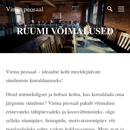
Virma peosaal
RUUMI VÕIMALUSED
Virma peosaal – ideaalne koht meeldejäävate
sündmuste korraldamiseks!
Otsid mitmekülgset ja hubast kohta, kus korraldada oma
järgmine sündmus? Virma peosaal pakub võimalusi
erinevateks tähtpäevadeks ja koosviibimisteks, olgu
selleks sünnipäev, firmapidu, motivatsioonipäev või
peielaudadeks sobiv vaikne kokkusaamine. Meie avar ja