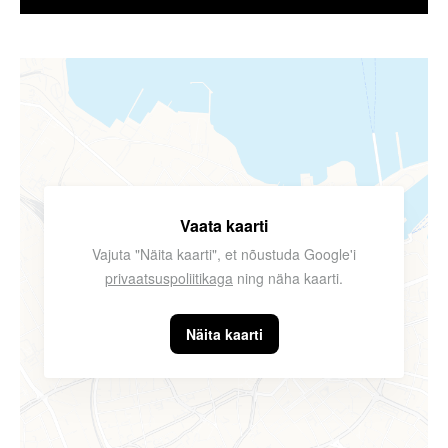
Vaata kaarti
Vajuta "Näita kaarti", et nõustuda Google'i
privaatsuspoliitikaga
ning näha kaarti.
Näita kaarti