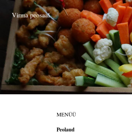
Virma peosaal
MENÜÜ
Peolaud