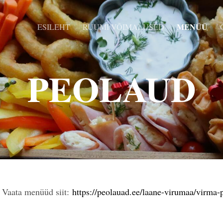
MENÜÜ
ESILEHT
RUUMI VÕIMALUSED
PEOLAUD
Vaata menüüd siit:
https://peolauad.ee/laane-virumaa/virma-