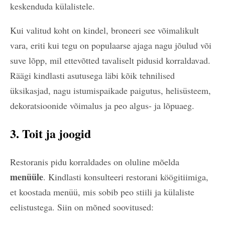
keskenduda külalistele.
Kui valitud koht on kindel, broneeri see võimalikult
vara, eriti kui tegu on populaarse ajaga nagu jõulud või
suve lõpp, mil ettevõtted tavaliselt pidusid korraldavad.
Räägi kindlasti asutusega läbi kõik tehnilised
üksikasjad, nagu istumispaikade paigutus, helisüsteem,
dekoratsioonide võimalus ja peo algus- ja lõpuaeg.
3. Toit ja joogid
Restoranis pidu korraldades on oluline mõelda
menüüle
. Kindlasti konsulteeri restorani köögitiimiga,
et koostada menüü, mis sobib peo stiili ja külaliste
eelistustega. Siin on mõned soovitused: