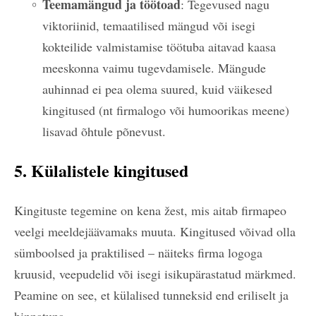
Teemamängud ja töötoad
: Tegevused nagu
viktoriinid, temaatilised mängud või isegi
kokteilide valmistamise töötuba aitavad kaasa
meeskonna vaimu tugevdamisele. Mängude
auhinnad ei pea olema suured, kuid väikesed
kingitused (nt firmalogo või humoorikas meene)
lisavad õhtule põnevust.
5. Külalistele kingitused
Kingituste tegemine on kena žest, mis aitab firmapeo
veelgi meeldejäävamaks muuta. Kingitused võivad olla
sümboolsed ja praktilised – näiteks firma logoga
kruusid, veepudelid või isegi isikupärastatud märkmed.
Peamine on see, et külalised tunneksid end eriliselt ja