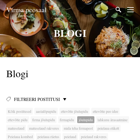
Virma peosaal
BLOGI
Blogi
FILTREERI POSTITUSI
Kõik postitused
aastalõpupidu
ettevõtte jõulupidu
ettevõtte peo idee
ettevõtte pidu
firma jõulupidu
firmapidu
jõulupidu
lahkunu ärasaatmine
matuselaud
matuselaud rakveres
mida teha firmapeol
peielaua etikett
Peielaua kombed
peielaua riietus
peielaud
peielaud rakveres