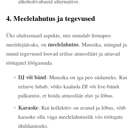
alkoholivabasid alternatiive.
4. Meelelahutus ja tegevused
Üks olulisemaid aspekte, mis muudab firmapeo
meelelahutus
meeldejäävaks, on
. Muusika, mängud ja
muud tegevused loovad erilise atmosfääri ja aitavad
töötajatel lõõgastuda.
DJ või bänd
: Muusika on iga peo südameks. Kui
eelarve lubab, võiks kaaluda DJ või live-bändi
palkamist, et hoida atmosfäär elav ja lõbus.
Karaoke
: Kui kollektiiv on avatud ja lõbus, võib
karaoke olla väga meelelahutuslik viis töötajate
ühildamiseks.