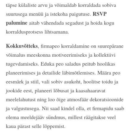
täpse külaliste arvu ja võimaldab korraldada sobiva
RSVP
suurusega menüü ja istekoha paigutuse.
palumine
aitab vähendada segadust ja hoida kogu
korraldusprotsess lihtsamana.
Kokkuvõtteks
, firmapeo korraldamine on suurepärane
võimalus meeskonna motiveerimiseks ja kollektiivi
tugevdamiseks. Eduka peo saladus peitub hoolikas
planeerimises ja detailide läbimõtlemises. Määra peo
eesmärk ja stiil, vali sobiv asukoht, hoolitse toidu ja
jookide eest, planeeri lõbusat ja kaasahaaravat
meelelahutust ning loo õige atmosfäär dekoratsioonide
ja valgustusega. Nii saad kindel olla, et firmapidu saab
olema meeldejääv sündmus, millest räägitakse veel
kaua pärast selle lõppemist.