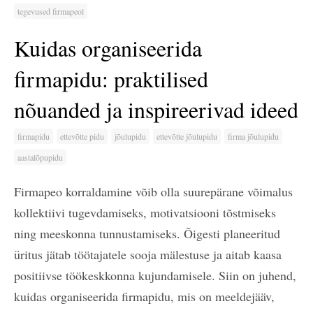
tegevused firmapeol
Kuidas organiseerida
firmapidu: praktilised
nõuanded ja inspireerivad ideed
firmapidu
ettevõtte pidu
jõulupidu
ettevõtte jõulupidu
firma jõulupidu
aastalõpupidu
Firmapeo korraldamine võib olla suurepärane võimalus
kollektiivi tugevdamiseks, motivatsiooni tõstmiseks
ning meeskonna tunnustamiseks. Õigesti planeeritud
üritus jätab töötajatele sooja mälestuse ja aitab kaasa
positiivse töökeskkonna kujundamisele. Siin on juhend,
kuidas organiseerida firmapidu, mis on meeldejääv,