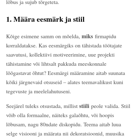
lõbus ja sujub tõrgeteta.
1. Määra eesmärk ja stiil
miks
Kõige esimene samm on mõelda,
firmapidu
korraldatakse. Kas eesmärgiks on tähistada töötajate
saavutusi, kollektiivi motiveerimine, uue projekti
tähistamine või lihtsalt pakkuda meeskonnale
lõõgastavat õhtut? Eesmärgi määramine aitab suunata
kõiki järgnevaid otsuseid – alates teemavalikust kuni
tegevuste ja meelelahutuseni.
stiili
Seejärel tuleks otsustada, millist
peole valida. Stiil
võib olla formaalne, näiteks galaõhtu, või hoopis
lõbusam, nagu 80ndate diskopidu. Teema aitab luua
selge visiooni ja määrata nii dekoratsioonid, muusika