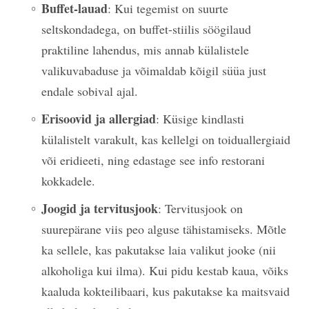
Buffet-lauad
: Kui tegemist on suurte
seltskondadega, on buffet-stiilis söögilaud
praktiline lahendus, mis annab külalistele
valikuvabaduse ja võimaldab kõigil süüa just
endale sobival ajal.
Erisoovid ja allergiad
: Küsige kindlasti
külalistelt varakult, kas kellelgi on toiduallergiaid
või eridieeti, ning edastage see info restorani
kokkadele.
Joogid ja tervitusjook
: Tervitusjook on
suurepärane viis peo alguse tähistamiseks. Mõtle
ka sellele, kas pakutakse laia valikut jooke (nii
alkoholiga kui ilma). Kui pidu kestab kaua, võiks
kaaluda kokteilibaari, kus pakutakse ka maitsvaid