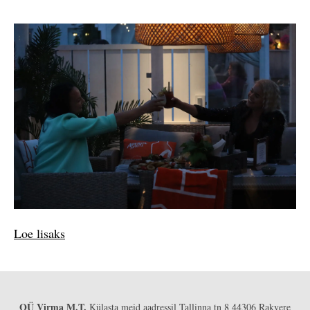
Loe lisaks
OÜ Virma M.T.
Külasta meid aadressil Tallinna tn 8 44306 Rakvere