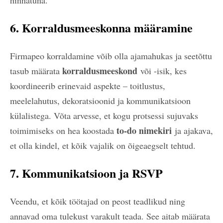
hinnatuna.
6. Korraldusmeeskonna määramine
Firmapeo korraldamine võib olla ajamahukas ja seetõttu
korraldusmeeskond
tasub määrata
või -isik, kes
koordineerib erinevaid aspekte – toitlustus,
meelelahutus, dekoratsioonid ja kommunikatsioon
külalistega. Võta arvesse, et kogu protsessi sujuvaks
to-do nimekiri
toimimiseks on hea koostada
ja ajakava,
et olla kindel, et kõik vajalik on õigeaegselt tehtud.
7. Kommunikatsioon ja RSVP
Veendu, et kõik töötajad on peost teadlikud ning
annavad oma tulekust varakult teada. See aitab määrata