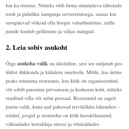
kui ka riietuse. Näiteks võib firma sünnipäeva tähistada
tordi ja piduliku šampanja serveerimisega, samas kui
suvepäevad võiksid olla hoopis vabaõhuüritus, mille
juurde kuulub grillimine ja väljas mängud.
2. Leia sobiv asukoht
asukoha valik
Õige
on ülioluline, sest see mõjutab peo
üldist õhkkonda ja külaliste meeleolu. Mõtle, kas üritus
peaks toimuma restoranis, kus kõik on organiseeritud,
või sobib paremini privaatsem ja kodusem koht, näiteks
renditud villa või mõni peosaal. Restoranid on sageli
parim valik, kuna nad pakuvad terviklikku lahendust –
toidud, joogid ja teenindus on kõik kooskõlastatud,
vähendades korraldaja stressi ja võimaldades